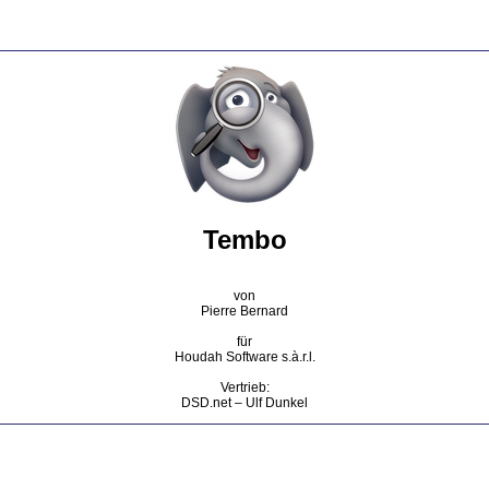
Tembo
von
Pierre Bernard
für
Houdah Software s.à.r.l.
Vertrieb:
DSD.net – Ulf Dunkel